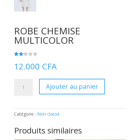
ROBE CHEMISE
MULTICOLOR
Noté
6
12.000
CFA
2.17
sur
5
bas
quantité
é
Ajouter au panier
sur
de
notati
ons
ROBE
client
CHEMISE
MULTICOLOR
Catégorie :
Non classé
Produits similaires