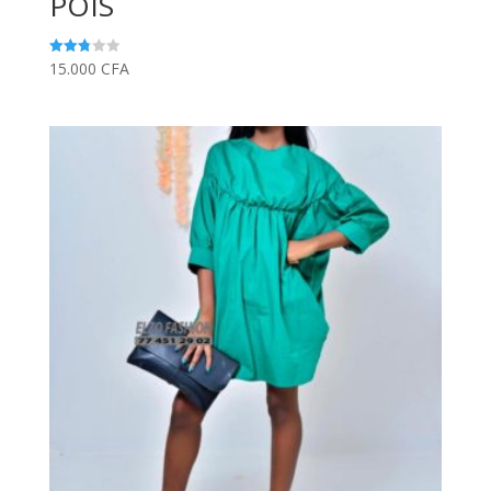
POIS
15.000
CFA
Note
2.83
sur 5