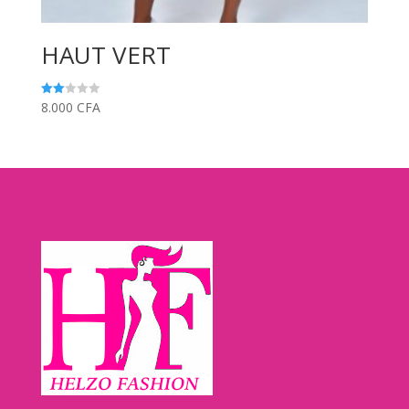
HAUT VERT
8.000
CFA
Note
2.00
sur
5