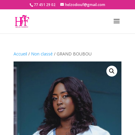
77 451 29 02
helzodiouf@gmail.com
Accueil
/
Non classé
/ GRAND BOUBOU