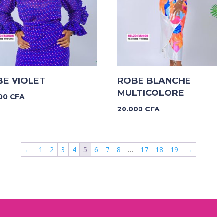
E VIOLET
ROBE BLANCHE
MULTICOLORE
000
CFA
20.000
CFA
←
1
2
3
4
5
6
7
8
…
17
18
19
→