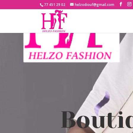
77 451 29 02
helzodiouf@gmail.com
Bouti