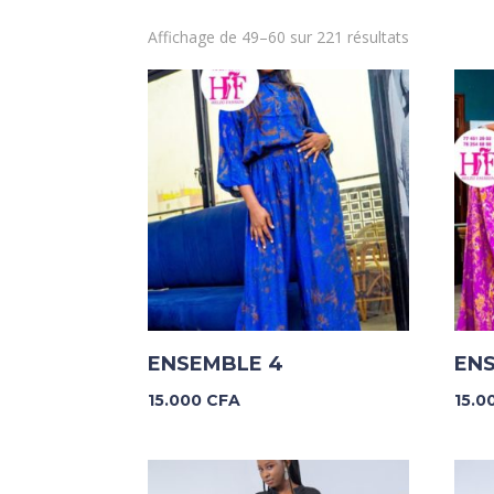
Trié
Affichage de 49–60 sur 221 résultats
du
plus
récent
au
plus
ancien
ENSEMBLE 4
EN
15.000
CFA
15.0